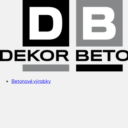
Přeskočit na obsah
Betonové výrobky